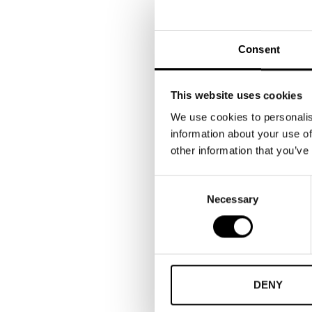
Europ
produ
Consent
Vilk
I por
garan
This website uses cookies
trans
We use cookies to personalis
sina 
information about your use of
other information that you’ve
mer p
Consent
Necessary
Selection
DENY