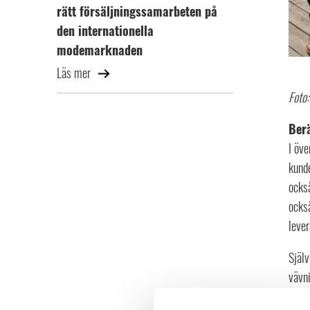
rätt försäljningssamarbeten på
den internationella
modemarknaden
Läs mer
Foto:
Berä
I öve
kunde
ocks
också
lever
Själv
vävni
erbju