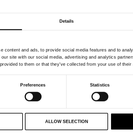
eiska vävare. Genom min erfarenhet från olika positioner inom textilindustr
ktionslinjen – och kan därför hjälpa kunderna att finna bra lösningar.
Details
en typ utav produkter säljer du och vilken marknad vänder d
tföljen finns “organic cotton” enligt GOTS, BCI, återvunnen PET och vi delt
tera att produktionen är gjord med god standard, inget barnarbete, inga f
porterna minimeras. Vår starka moral ger kunderna en slutprodukt att var
e content and ads, to provide social media features and to analy
kunder alltid god service och snabba svar på sina frågor. Våra leverantör
 our site with our social media, advertising and analytics partn
 provided to them or that they’ve collected from your use of their
å miljö och en lång livscykel på plaggen.
Preferences
Statistics
ALLOW SELECTION