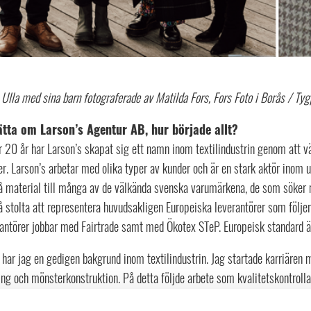
 Ulla med sina barn fotograferade av Matilda Fors, Fors Foto i Borås / Ty
tta om Larson’s Agentur AB, hur började allt?
r 20 år har Larson’s skapat sig ett namn inom textilindustrin genom att v
r. Larson’s arbetar med olika typer av kunder och är en stark aktör inom u
å material till många av de välkända svenska varumärkena, de som söker me
 stolta att representera huvudsakligen Europeiska leverantörer som följer
antörer jobbar med Fairtrade samt med Ökotex STeP. Europeisk standard är 
 har jag en gedigen bakgrund inom textilindustrin. Jag startade karriären 
ng och mönsterkonstruktion. På detta följde arbete som kvalitetskontrolla
das en roll på inköpssidan. När tanken senare spirade på att starta eget, 