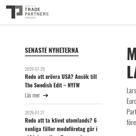
M
SENASTE NYHETERNA
L
2026-07-29
Redo att erövra USA? Ansök till
The Swedish Edit – NYFW
Lars
Läs mer
Euro
Part
2026-07-27
Redo att ta klivet utomlands? 6
före
vanliga fällor modeföretag går i