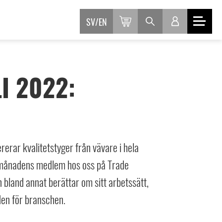
SV
EN
I 2022:
erar kvalitetstyger från vävare i hela
ll månadens medlem hos oss på Trade
 bland annat berättar om sitt arbetssätt,
den för branschen.