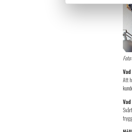
Foto
Vad 
Att h
kunde
Vad 
Svårt
trygg
Håll