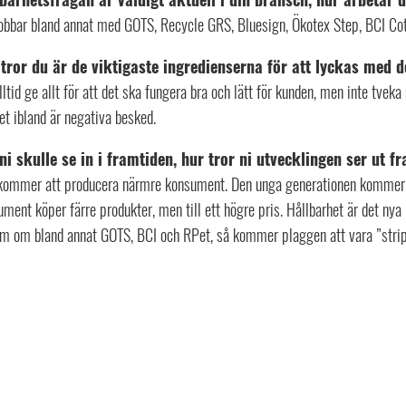
jobbar bland annat med GOTS, Recycle GRS, Bluesign, Ökotex Step, BCI Co
tror du är de viktigaste ingredienserna för att lyckas med d
lltid ge allt för att det ska fungera bra och lätt för kunden, men inte tvek
t ibland är negativa besked.
i skulle se in i framtiden, hur tror ni utvecklingen ser ut 
 kommer att producera närmre konsument. Den unga generationen kommer 
ment köper färre produkter, men till ett högre pris. Hållbarhet är det nya
am om bland annat GOTS, BCI och RPet, så kommer plaggen att vara ”stri