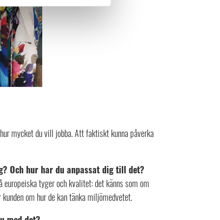
hur mycket du vill jobba. Att faktiskt kunna påverka
g? Och hur har du anpassat dig till det?
d på europeiska tyger och kvalitet: det känns som om
ör kunden om hur de kan tänka miljömedvetet.
du med det?