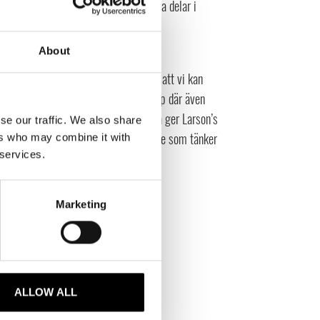
in har jag en stor förståelse från alla delar i
About
u dig till?
ar i “cirkulära projekt”. Detta medför att vi kan
arliga kemikalier och låga CO2 utsläpp där även
a stolt över. Med kontor i Kungsbacka ger Larson’s
se our traffic. We also share
er är Europeiska vävare och kunderna de som tänker
ers who may combine it with
 services.
Marketing
ALLOW ALL