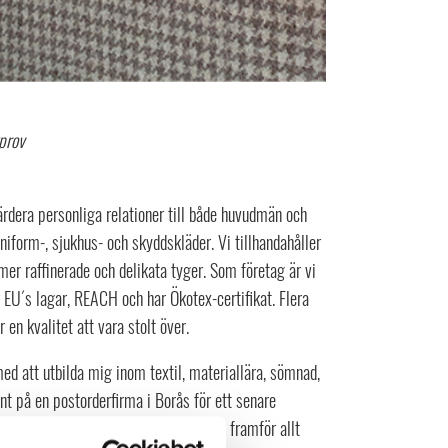
gprov
ärdera personliga relationer till både huvudmän och
niform-, sjukhus- och skyddskläder. Vi tillhandahåller
r raffinerade och delikata tyger. Som företag är vi
 EU´s lagar, REACH och har Ökotex-certifikat. Flera
en kvalitet att vara stolt över.
med att utbilda mig inom textil, materiallära, sömnad,
nt på en postorderfirma i Borås för ett senare
gavs det en möjlighet att representera framför allt