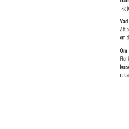
Jag 
Vad 
Att a
om de
Om n
Fler
konsu
rekl