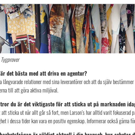
: Tygprover
är det bästa med att driva en agentur?
a långvarade relationer med sina leverantörer och att du själv bestämmer 
rna till att göra aktiva miljöval.
tror du är det viktigaste för att sticka ut på marknaden ida
 att sticka ut när allt går så fort, men Larson’s har alltid varit fokusera
het i dessa tider kan vara en positiv egenskap. Informerar också gärna f
barhetsfrågan är väldigt aktuell i din bransch, hur arbetar 