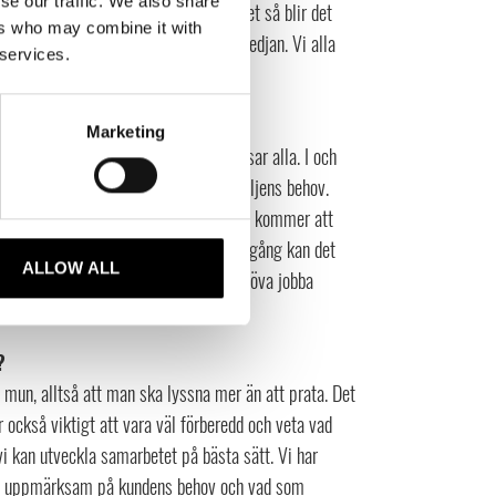
se our traffic. We also share
om efterfrågas, och gällande hållbarhet så blir det
ers who may combine it with
ktutveckling och transparens i hela kedjan. Vi alla
 services.
ande.
ing?
Marketing
a produkter och vi har något som passar alla. I och
ill någon annan för att fylla hela familjens behov.
mer till hösten lansera barnkläder. Det kommer att
 vårt breda sortiment är en stor tillgång kan det
ALLOW ALL
h med ett brett sortiment kan man behöva jobba
?
 mun, alltså att man ska lyssna mer än att prata. Det
r också viktigt att vara väl förberedd och veta vad
 kan utveckla samarbetet på bästa sätt. Vi har
vara uppmärksam på kundens behov och vad som