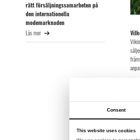
rätt försäljningssamarbeten på
den internationella
modemarknaden
Vilk
Läs mer
Viki
sälje
främs
anpa
Hur 
Brans
och d
tror 
Consent
att f
Produ
This website uses cookies
komme