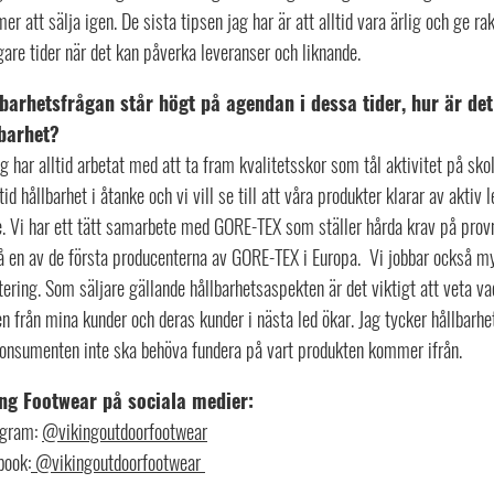
r att sälja igen. De sista tipsen jag har är att alltid vara ärlig och ge raka
gare tider när det kan påverka leveranser och liknande.
barhetsfrågan står högt på agendan i dessa tider, hur är de
barhet?
g har alltid arbetat med att ta fram kvalitetsskor som tål aktivitet på sko
ltid hållbarhet i åtanke och vi vill se till att våra produkter klarar av aktiv
. Vi har ett tätt samarbete med GORE-TEX som ställer hårda krav på provn
å en av de första producenterna av GORE-TEX i Europa. Vi jobbar också myc
ering. Som säljare gällande hållbarhetsaspekten är det viktigt att veta va
n från mina kunder och deras kunder i nästa led ökar. Jag tycker hållbarh
konsumenten inte ska behöva fundera på vart produkten kommer ifrån.
ng Footwear på sociala medier:
agram:
@vikingoutdoorfootwear
book:
@vikingoutdoorfootwear