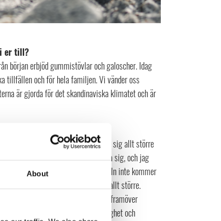
 er till?
rån början erbjöd gummistövlar och galoscher. Idag
 tillfällen och för hela familjen. Vi vänder oss
terna är gjorda för det skandinaviska klimatet och är
t?
till stor del på e-handeln. Den växer sig allt större
ttet att arbeta och man måste anpassa sig, och jag
mtidigt tror jag att den fysiska handeln inte kommer
About
 tror liveshopping kommer växa sig allt större.
älp av teknologi och jag tror att det framöver
 jag två saker är viktigt – tillgänglighet och