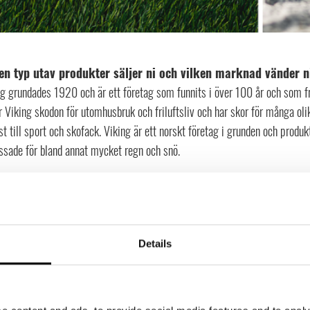
en typ utav produkter säljer ni och vilken marknad vänder ni
ng grundades 1920 och är ett företag som funnits i över 100 år och som f
r Viking skodon för utomhusbruk och friluftsliv och har skor för många olika
t till sport och skofack. Viking är ett norskt företag i grunden och produk
ssade för bland annat mycket regn och snö.
ser branschen ut idag och hur ser du utvecklingen ut framå
chen har genomgått stora förändringar sedan jag började och då syftar jag 
en fysiska handeln har blivit lite mer pressad. E-handeln har förändrat sä
att e-handeln kommer vara fortsatt stor och växa ännu mer i framtiden. Sa
Details
örsvinna, bara moderniseras och utvecklas och mer mot de digitala och jag
kter som säljs via e-handel idag visas upp på mer avancerade sätt med hj
r visas på liknande sätt av säljare i fysiska showroom. För framtiden tror