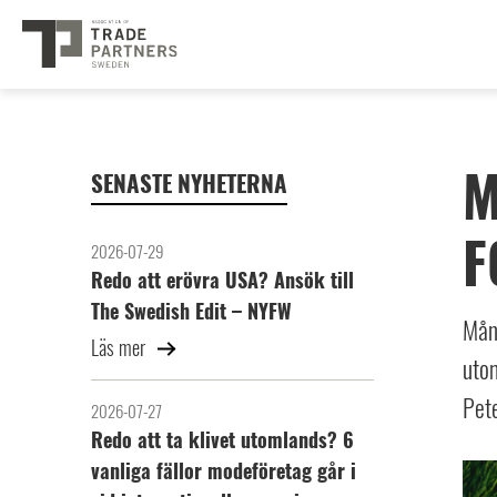
M
SENASTE NYHETERNA
F
2026-07-29
Redo att erövra USA? Ansök till
The Swedish Edit – NYFW
Mån
Läs mer
utom
Pete
2026-07-27
Redo att ta klivet utomlands? 6
vanliga fällor modeföretag går i