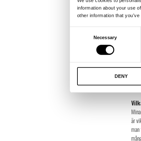
We use cookies to personalis
hållb
information about your use of
hela 
other information that you’ve
jobba
Consent
Vad
Necessary
Selection
En st
med a
Något
vara
DENY
också
hård
Vilk
Mina 
är vi
man 
mång