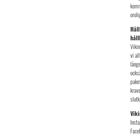
komme
oroli
Håll
håll
Vikin
vi al
länge
ocks
paket
krave
slut
Viki
Inst
Face