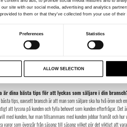
e content and ads, to provide social media features and to analy
arhet. Det gäller att vara tillgänglig för kunden och anpassa sig efter de s
 our site with our social media, advertising and analytics partn
tiden ett mer aktuellt ämne i branschen. Det ställs högre krav både i produ
 provided to them or that they’ve collected from your use of their
r också hårt för att tackla utmaningar som inflation, höjda räntor och likn
 skulle du säga är er största tillgång, och er största utman
Preferences
Statistics
or tillgång för oss på Viking är bredden i vårt sortiment, vi erbjuder mång
tt vi erbjuder något för hela familjen behöver inte våra kunder vända sig t
 som är väldigt roligt är också att vi expanderar vårt sortiment och kom
 uteplagg som matchar kvaliteten på de barnskor vi har. På samma sätt som
ALLOW SELECTION
 vara en utmaning. Det ät viktigt att man är relevant på alla områden oc
are med det.
a är dina bästa tips för att lyckas som säljare i din bransch
bästa tips, oavsett bransch är att man som säljare ska ha två öron och en
ktigt att lyssna på kunden och fylla behovet som kunden efterfrågar. Det ä
vill med kunden, hur man tillsammans med kunden jobbar framåt och hur vi
a varor som övergår från säsong till säsong vilket gör det viktigt att 