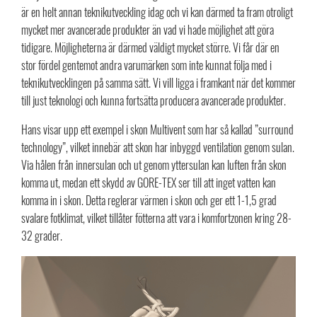
är en helt annan teknikutveckling idag och vi kan därmed ta fram otroligt
mycket mer avancerade produkter än vad vi hade möjlighet att göra
tidigare. Möjligheterna är därmed väldigt mycket större. Vi får där en
stor fördel gentemot andra varumärken som inte kunnat följa med i
teknikutvecklingen på samma sätt. Vi vill ligga i framkant när det kommer
till just teknologi och kunna fortsätta producera avancerade produkter.
Hans visar upp ett exempel i skon Multivent som har så kallad ”surround
technology”, vilket innebär att skon har inbyggd ventilation genom sulan.
Via hålen från innersulan och ut genom yttersulan kan luften från skon
komma ut, medan ett skydd av GORE-TEX ser till att inget vatten kan
komma in i skon. Detta reglerar värmen i skon och ger ett 1-1,5 grad
svalare fotklimat, vilket tillåter fötterna att vara i komfortzonen kring 28-
32 grader.