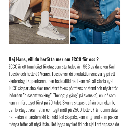
Hej Hans, vill du berätta mer om ECCO för oss ?
ECCO är ett familjeägt företag som startades år 1963 av dansken Karl
Toosby och hette då Venus. Toosby var då produktionsansvarig på ett
skoföretag i Köpenhamn, men hade alltid haft som mål att starta eget.
ECCO skapar sina skor med stort fokus på fotens anatomi och utgår från
ledorden ”pleasant walking” (”behaglig gång” på svenska), en idé som
kom in i företaget först på 70-talet. Skorna skapas utifrån biomekanik,
där företaget scannat in och tagit mått på 2500 fötter. Från denna data
har sedan en anatomiskt korrekt läst skapats, som en grund som passar
många fötter att utgå ifrån. Det läggs mycket tid och själ i att anpassa de