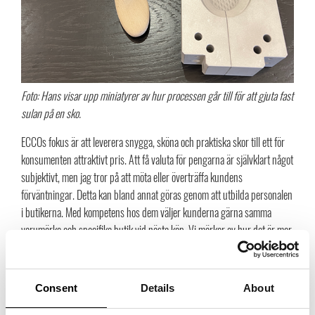
Foto: Hans visar upp miniatyrer av hur processen går till för att gjuta fast
sulan på en sko.
ECCOs fokus är att leverera snygga, sköna och praktiska skor till ett för
konsumenten attraktivt pris. Att få valuta för pengarna är självklart något
subjektivt, men jag tror på att möta eller överträffa kundens
förväntningar. Detta kan bland annat göras genom att utbilda personalen
i butikerna. Med kompetens hos dem väljer kunderna gärna samma
varumärke och specifika butik vid nästa köp. Vi märker av hur det är mer
oroliga tider nu och hur konsumenten väljer med större omsorg vad de
ska lägga pengar på, vilket drabbar mellanköpshandeln. De som byggt
upp en genuin kunskap och har kapital i bolaget kommer att klara sig –
Consent
Details
About
folk kommer alltid att behöva skor.