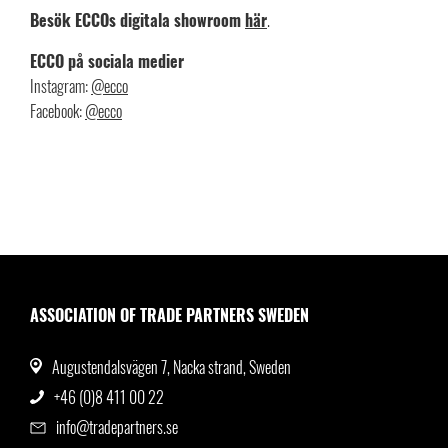
Besök ECCOs digitala showroom
här
.
ECCO på sociala medier
Instagram:
@ecco
Facebook:
@ecco
ASSOCIATION OF TRADE PARTNERS SWEDEN
Augustendalsvägen 7, Nacka strand, Sweden
+46 (0)8 411 00 22
info@tradepartners.se