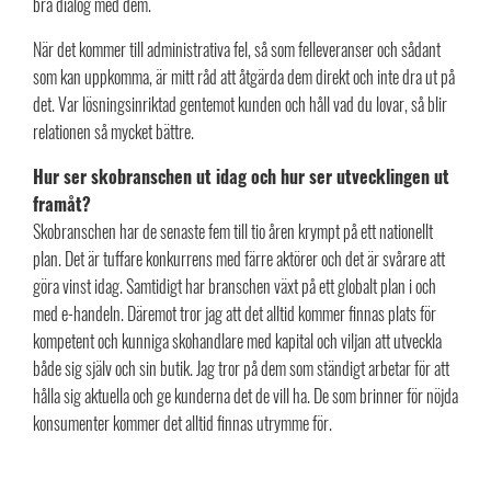
bra dialog med dem.
När det kommer till administrativa fel, så som felleveranser och sådant
som kan uppkomma, är mitt råd att åtgärda dem direkt och inte dra ut på
det. Var lösningsinriktad gentemot kunden och håll vad du lovar, så blir
relationen så mycket bättre.
Hur ser skobranschen ut idag och hur ser utvecklingen ut
framåt?
Skobranschen har de senaste fem till tio åren krympt på ett nationellt
plan. Det är tuffare konkurrens med färre aktörer och det är svårare att
göra vinst idag. Samtidigt har branschen växt på ett globalt plan i och
med e-handeln. Däremot tror jag att det alltid kommer finnas plats för
kompetent och kunniga skohandlare med kapital och viljan att utveckla
både sig själv och sin butik. Jag tror på dem som ständigt arbetar för att
hålla sig aktuella och ge kunderna det de vill ha. De som brinner för nöjda
konsumenter kommer det alltid finnas utrymme för.