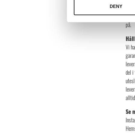
DENY
portf
oss 
på.
Håll
Vi ha
garan
lever
del i
utesl
lever
allti
Se 
Inst
Hems