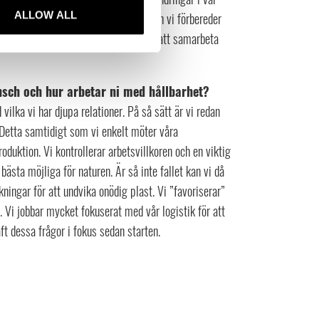
ALLOW ALL
i har en superflexibel organisation och vi förbereder
leverantörer, där vi hittar nya sätt att samarbeta
nsch och hur arbetar ni med hållbarhet?
ilka vi har djupa relationer. På så sätt är vi redan
 Detta samtidigt som vi enkelt möter våra
roduktion. Vi kontrollerar arbetsvillkoren och en viktig
bästa möjliga för naturen. Är så inte fallet kan vi då
ckningar för att undvika onödig plast. Vi ”favoriserar”
. Vi jobbar mycket fokuserat med vår logistik för att
aft dessa frågor i fokus sedan starten.