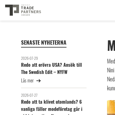
M
SENASTE NYHETERNA
2026-07-29
Med 
Redo att erövra USA? Ansök till
Nini
The Swedish Edit – NYFW
Neda
Läs mer
kund
2026-07-27
Redo att ta klivet utomlands? 6
vanliga fällor modeföretag går i