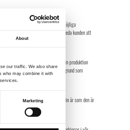
tt genom dialog komponera det bästa möjliga
arenhet och kan verkligen stötta och leda kunden att
About
t.
ansvar för människorna de jobbar med, sin produktion
se our traffic. We also share
historia att berätta och en ärlig värdegrund som
ers who may combine it with
 services.
ing?
idag är att vara mellanhand då ekonomin är som den är
Marketing
ändras igen. Vi har gjort vissa förändringar i vår