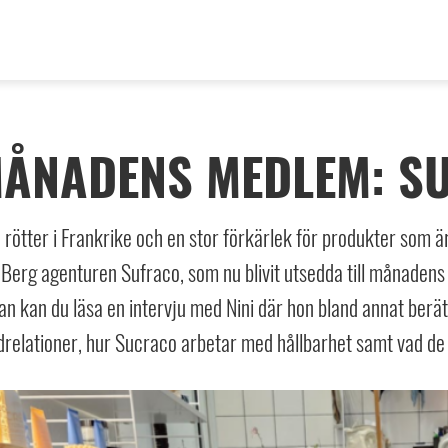
ÅNADENS MEDLEM: S
rötter i Frankrike och en stor förkärlek för produkter som är
 Berg agenturen Sufraco, som nu blivit utsedda till månade
n kan du läsa en intervju med Nini där hon bland annat berä
relationer, hur Sucraco arbetar med hållbarhet samt vad de