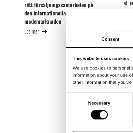
ett u
rätt försäljningssamarbeten på
den internationella
Vad 
modemarknaden
Det ä
Läs mer
sorti
Consent
utvec
Hur 
This website uses cookies
När v
We use cookies to personalis
avsee
information about your use of
över
other information that you’ve
Vad 
Consent
Vi är
Necessary
Selection
och m
Vad
Hande