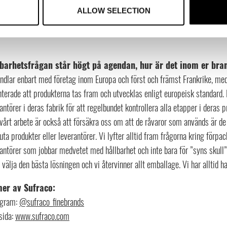
ALLOW SELECTION
olio för att möta kundernas behov, med glada produkter till bra prisnivå. V
för återväxt med nya spännande varumärken och utökat samarbete med våra 
barhetsfrågan står högt på agendan, hur är det inom er bra
ndlar enbart med företag inom Europa och först och främst Frankrike, med v
terade att produkterna tas fram och utvecklas enligt europeisk standard.
antörer i deras fabrik för att regelbundet kontrollera alla etapper i deras p
 vårt arbete är också att försäkra oss om att de råvaror som används är de 
uta produkter eller leverantörer. Vi lyfter alltid fram frågorna kring förpa
antörer som jobbar medvetet med hållbarhet och inte bara för ”syns skull”
d välja den bästa lösningen och vi återvinner allt emballage. Vi har alltid h
mer av Sufraco:
agram:
@sufraco_finebrands
ida:
www.sufraco.com