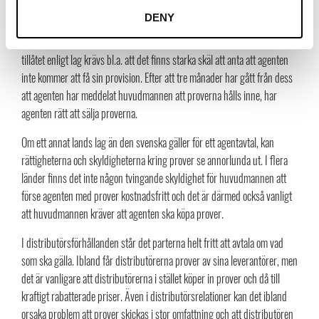
Om en huvudman inte betalar provision i enlighet med lag och eventuellt
DENY
gällande agentavtal, finns vissa möjligheter för agenten att hålla inne
proverna till säkerhet för sin provisionsfordran. För att detta ska vara
tillåtet enligt lag krävs bl.a. att det finns starka skäl att anta att agenten
inte kommer att få sin provision. Efter att tre månader har gått från dess
att agenten har meddelat huvudmannen att proverna hålls inne, har
agenten rätt att sälja proverna.
Om ett annat lands lag än den svenska gäller för ett agentavtal, kan
rättigheterna och skyldigheterna kring prover se annorlunda ut. I flera
länder finns det inte någon tvingande skyldighet för huvudmannen att
förse agenten med prover kostnadsfritt och det är därmed också vanligt
att huvudmannen kräver att agenten ska köpa prover.
I distributörsförhållanden står det parterna helt fritt att avtala om vad
som ska gälla. Ibland får distributörerna prover av sina leverantörer, men
det är vanligare att distributörerna i stället köper in prover och då till
kraftigt rabatterade priser. Även i distributörsrelationer kan det ibland
orsaka problem att prover skickas i stor omfattning och att distributören