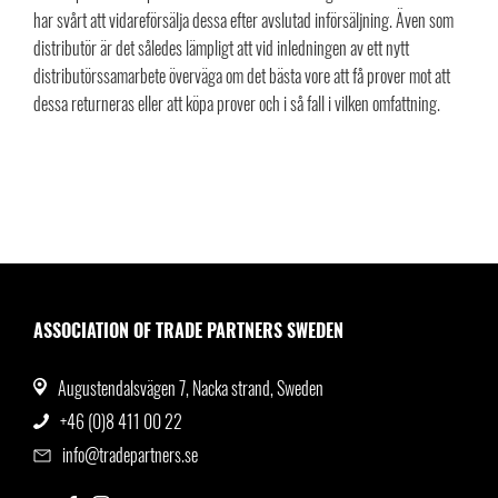
har svårt att vidareförsälja dessa efter avslutad införsäljning. Även som
distributör är det således lämpligt att vid inledningen av ett nytt
distributörssamarbete överväga om det bästa vore att få prover mot att
dessa returneras eller att köpa prover och i så fall i vilken omfattning.
ASSOCIATION OF TRADE PARTNERS SWEDEN
Augustendalsvägen 7, Nacka strand, Sweden
+46 (0)8 411 00 22
info@tradepartners.se