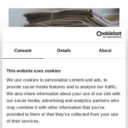
Consent
Details
About
This website uses cookies
Agenten är skyldig att ta väl hand om proverna, vilket även innebär att
agenten måste ha en försäkring som omfattar proverna. Efter avslutad
We use cookies to personalise content and ads, to
provide social media features and to analyse our traffic.
införsäljningsperiod har huvudmannen rätt att få tillbaka proverna och
We also share information about your use of our site with
dessa ska återsändas till huvudmannen. Huvudmannen ska stå
our social media, advertising and analytics partners who
kostnaden för returfrakt. Ibland är huvudmannen inte intresserad av att
may combine it with other information that you’ve
få tillbaka proverna och parterna kan då enas om att agenten får behålla
provided to them or that they’ve collected from your use
dessa och fritt göra vad han eller hon vill med dem.
of their services.