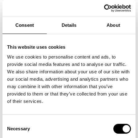
SVENSKT MODE 2025: EN
BRANSCH I OMSTÄLLNING –
MEN FORTSATT MOTOR FÖR
Consent
Details
About
TILLVÄXT OCH EXPORT
This website uses cookies
Nu är årets rapport Svenskt mode 2025 här, en aktuell
We use cookies to personalise content and ads, to
genomlysning av utvecklingen i en av Sveriges mest
provide social media features and to analyse our traffic.
We also share information about your use of our site with
dynamiska och betydelsefulla branscher.
our social media, advertising and analytics partners who
may combine it with other information that you’ve
provided to them or that they’ve collected from your use
of their services.
Consent
Necessary
Selection