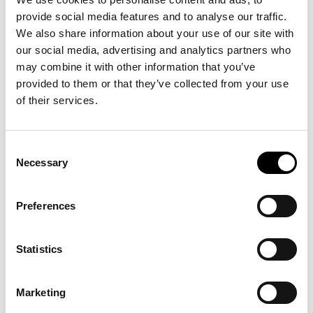
gemensamma ansvar framåt.
provide social media features and to analyse our traffic.
We also share information about your use of our site with
our social media, advertising and analytics partners who
may combine it with other information that you’ve
provided to them or that they’ve collected from your use
of their services.
Consent
Necessary
Selection
Sverigebilden är stark men inte självklar
Preferences
Sverige rankas högt globalt inom demokrati, innovation och stabilitet,
men kännedomen är fortfarande begränsad och påverkbar. Ett starkt och
Statistics
samlat kommunikationsarbete är därför avgörande, och här bidrar
branschen med viktiga perspektiv.
Marketing
Sveriges konkurrenskraft bygger på kombinationen av