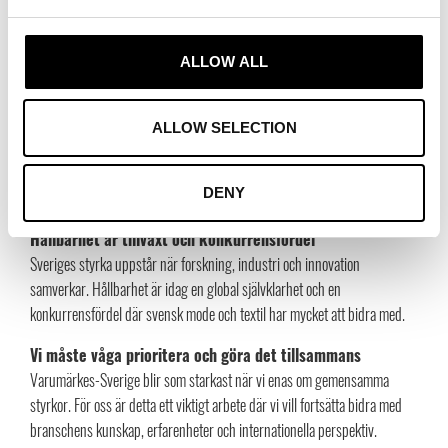
innovation, kreativitet och stabilitet
Den nationella varumärkesstrategin visar att helheten skapar förtroende
och affär. Svensk mode och design spelar en betydande roll tack vare
ALLOW ALL
kvalitet, hållbarhet och internationell genomslagskraft.
En multipolär värld kräver större navigationsförmåga
ALLOW SELECTION
Teknologisk konkurrens och geopolitik påverkar svenska företag direkt.
Team Sweden betonar behovet av stärkt relevans på våra viktigaste
DENY
marknader och ett tydligare europeiskt samarbete.
Hållbarhet är tillväxt och konkurrensfördel
Sveriges styrka uppstår när forskning, industri och innovation
samverkar. Hållbarhet är idag en global självklarhet och en
konkurrensfördel där svensk mode och textil har mycket att bidra med.
Vi måste våga prioritera och göra det tillsammans
Varumärkes-Sverige blir som starkast när vi enas om gemensamma
styrkor. För oss är detta ett viktigt arbete där vi vill fortsätta bidra med
branschens kunskap, erfarenheter och internationella perspektiv.