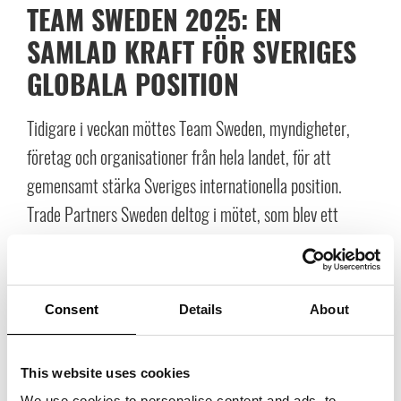
TEAM SWEDEN 2025: EN
SAMLAD KRAFT FÖR SVERIGES
GLOBALA POSITION
Tidigare i veckan möttes Team Sweden, myndigheter,
företag och organisationer från hela landet, för att
gemensamt stärka Sveriges internationella position.
Trade Partners Sweden deltog i mötet, som blev ett
tydligt kvitto på både Sveriges styrka i ett globalt
sammanhang och det gemensamma ansvar vi delar för
att fortsätta driva utvecklingen framåt.
Consent
Details
About
Genom analyser, paneler och framtidsspaningar blev
This website uses cookies
dagen ett tydligt kvitto på både Sveriges styrka och vårt
We use cookies to personalise content and ads, to