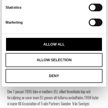
Statistics
Marketing
År 1991 blev Agenturföretagen delägare i Svenska moderådet, som är ett
ALLOW ALL
branschägt forum där även Skobranschrådet ingår. Året därpå, 1992,
träder en lag om handelsagenturer i kraft den 1 januari (NA 92). Det var
en betydande händelse eftersom lagen gav agenten starkt skydd i
ALLOW SELECTION
förhållande till sin huvudman. År 1994 får vi för första gången en
kvinnlig VD, Anna Wigardt-Duhs. Detta år inleds också ett samarbete
med IHM Business School, där medlemmar erbjuds att gå på den
DENY
internationella affärsskolan.
Den 1 januari 1995 blev vi medlem i EU, vilket förenklade köp och
försäljning av varor inom EU genom att tullarna avskaffades.1998 byter
vi namn till Association of Trade Partners Sweden från Sveriges