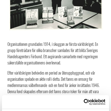
Organisationen grundades 1914, i skuggan av första världskriget. En
grupp företrädare för olika branscher samlades för att bilda Sveriges
Handelsagenters Förbund. Ett avgörande samarbete med regeringen
säkerställde organisationens överlevnad.
Efter världskrigen behövdes en period av återuppbyggnad, och vår
organisation spelade en aktiv roll i detta. Det fanns en omsorg för
medlemmarnas välbefinnande och en fond för änkor inrättades 1946.
Denna fond skapades eftersom det fanns stora risker för män att vara
resande säljare och idag utgör den vår stipendiefond.
På 1970-talet startade vi affärsverksamhet med modemässan i Älvsjö,.