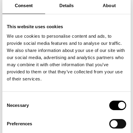
vars intäkter fortfarande gynnar våra medlemmar idag. Vidare till år
Consent
Details
About
1984 då det tillkom ett avtal som numera heter EÅ 04. Det var ett
standaravtal som ursprungligen utarbetades av Agenturföretagen,
Svensk Handel och Svenskt Näringsliv, ett så kallat “agreed document”
This website uses cookies
vilket innebär att det utformas av både agent- och leverantörssidan.
We use cookies to personalise content and ads, to
provide social media features and to analyse our traffic.
We also share information about your use of our site with
our social media, advertising and analytics partners who
may combine it with other information that you’ve
provided to them or that they’ve collected from your use
of their services.
Consent
Necessary
Selection
Preferences