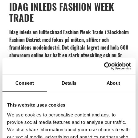
IDAG INLEDS FASHION WEEK
TRADE
Idag inleds en fulltecknad Fashion Week Trade i Stockholm
Fashion District med fokus på möten, affärer och
framtidens modeindustri. Det digitala lagret med hela 600
showroom online har haft en stark utveckling och nu är
fokus på fysiska möten i showroom och hos utställande
varumärken i mässhallen då många saknat att se
kollektionerna i vår taktila och kreativa bransch.
Consent
Details
About
16-21 augusti, 2021
“
Vi är stolta över hur företagen i vår industri har ställt om under året som
This website uses cookies
gått och att vi lyckats hitta alternativ och lösningar för att stötta dem och
We use cookies to personalise content and ads, to
handeln. Nu är vi förväntansfulla, men fortfarande ödmjuka då pandemin
provide social media features and to analyse our traffic.
fortfarande pågår, och har anpassat säsongen till affärsmöten med
We also share information about your use of our site with
avstånd och fler aktiviteter utomhus.
”, säger
Helena Waker
, VD,
our social media, advertising and analytics partners who