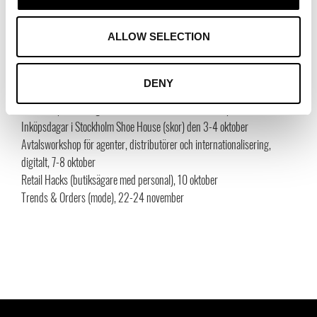
Denna säsong i Stockholm Fashion District:
Days of Trade, Stockholm (hem & inredning) den 23-24 augusti
ALLOW SELECTION
Prisceremoni, Encouragement for Action 2021 & talks, 1 september
Preview Fabrics & Accessories (textil) den 1-2 september
DENY
Inköpsdagar i Stockholm Shoe House (skor) den 12-13 september
Branschspecifika digitala nätverksmöten den 14-15 september
Inköpsdagar i Stockholm Shoe House (skor) den 3-4 oktober
Avtalsworkshop för agenter, distributörer och internationalisering,
digitalt, 7-8 oktober
Retail Hacks (butiksägare med personal), 10 oktober
Trends & Orders (mode), 22-24 november