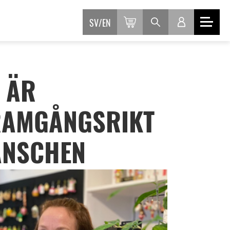
SV
EN
 ÄR
RAMGÅNGSRIKT
ANSCHEN