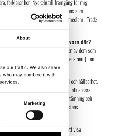
a, förklarar hon. Nyckeln till framgång för mig
gor. Det är viktigt att arbeta tillsammans som
ng tillsammans framöver. Jag har varit medlem i Trade
About
Varför är det viktigt för er att vara där?
jer sig från andra mässor, och jag var en av dem som
rgi i en vacker mässlokal (Slagthuset, reds anm) i en
se our traffic. We also share
ers who may combine it with
 till trender inom inredning, livsstil och hållbarhet,
 services.
tt utbud av inköpare, utställare och influencers.
ra, större. Det här skapar en särskild stämning och
Marketing
ch är något du inte hittar någon annanstans.
ni visa?
r Rosenqvist och Iggström. Vi kommer att visa