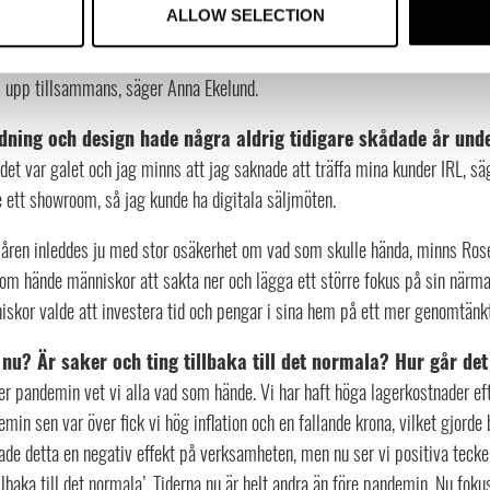
lassiga redskap för utomhus- och inomhusköket – för att kunna laga mat o
ALLOW SELECTION
g ser fram emot att träffa återförsäljare och kollegor och kommer att pre
s upp tillsammans, säger Anna Ekelund.
edning och design hade några aldrig tidigare skådade år un
 det var galet och jag minns att jag saknade att träffa mina kunder IRL, säg
 ett showroom, så jag kunde ha digitala säljmöten.
 åren inleddes ju med stor osäkerhet om vad som skulle hända, minns Rose
som hände människor att sakta ner och lägga ett större fokus på sin närm
skor valde att investera tid och pengar i sina hem på ett mer genomtänkt
nu? Är saker och ting tillbaka till det normala? Hur går de
er pandemin vet vi alla vad som hände. Vi har haft höga lagerkostnader ef
min sen var över fick vi hög inflation och en fallande krona, vilket gjord
de detta en negativ effekt på verksamheten, men nu ser vi positiva tecken p
illbaka till det normala’. Tiderna nu är helt andra än före pandemin. Nu foku