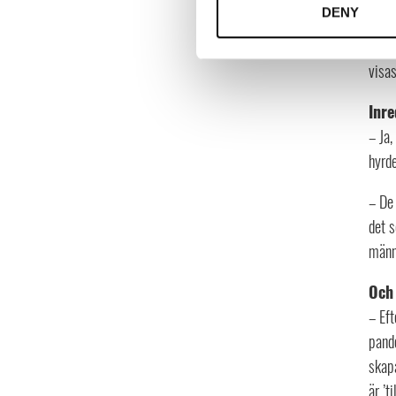
högk
DENY
– Ja
visa
Inr
– Ja,
hyrde
– De
det 
männi
Och 
– Eft
pande
skapa
är ’t