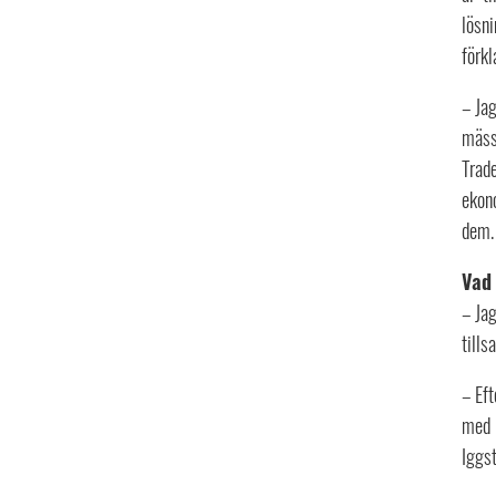
lösni
förk
– Jag
mässo
Trade
ekono
dem.
Vad 
– Jag
till
– Eft
med b
Iggs