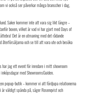
 som vi också ser påverkar många branscher i dag,
Ekelund. Saker kommer inte att vara sig likt längre –
tanför boxen, vilket är vad vi har gjort med Days of
 jättebra! Det är en utmaning med det rådande
 återförsäljarna och se till att vara ute och besöka
rs har jag ett event för inredare i mitt showroom
 vi inköpsdagar med ShowroomsGuiden.
 egen popup-butik – kommer vi att fördjupa relationerna
vi är väldigt spända på, säger Rosenqvist och