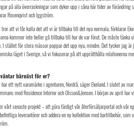
ngar på alla överraskningar som dyker upp i såna här tider av förändring
larar Rosenqvist och Iggström.
 tror att vi får kalla det att vi är tillbaka till det nya normala, förklarar 
rna kommer inte heller gå tillbaka till hur de var förut. De måste tänka u
. I stället för stora mässor poppar det upp nya, mindre. Det tycker jag är
miska läget i Sverige, så vi fokuserar på att upprätthålla relationerna med
väntar härnäst för er?
 har ett nytt varumärke i agenturen, Nordrå, säger Ekelund. I slutet av ma
sammans med Residence Interior och Olsson&Jensen. I början av april har
er vårt senaste projekt – att göra färdigt vår återförsäljarportal och vår
efintliga leverantörer och addera en ny kollektion med bartillbehör, som 
tröm.