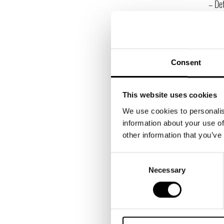
– De
ligge
kolle
Partn
Consent
Ni s
– Det
tog i
This website uses cookies
gamm
We use cookies to personalis
information about your use of
– Det
other information that you’ve
menar
Consent
Mässa
Necessary
Selection
känsl
Vad
– Att