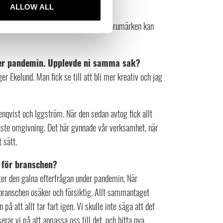
ch servera med stil.
ALLOW ALL
sentera nyheter samt hur mina olika varumärken kan
der pandemin. Upplevde ni samma sak?
er Ekelund. Man fick se till att bli mer kreativ och jag
nqvist och Iggström. När den sedan avtog fick allt
aste omgivning. Det här gynnade vår verksamhet, när
 sätt.
t för branschen?
ter den galna efterfrågan under pandemin. När
e branschen osäker och försiktig. Allt sammantaget
å att allt tar fart igen. Vi skulle inte säga att det
serar vi på att anpassa oss till det, och hitta nya