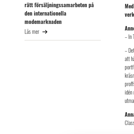
rätt försäljningssamarbeten på
Med 
den internationella
verk
modemarknaden
Ann
Läs mer
– In 
– De
att h
portf
kräs
proff
idén 
utma
Ann
Class