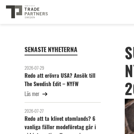
S
SENASTE NYHETERNA
N
2026-07-29
Redo att erövra USA? Ansök till
2
The Swedish Edit – NYFW
Läs mer
2026-07-27
Redo att ta klivet utomlands? 6
vanliga fällor modeföretag går i