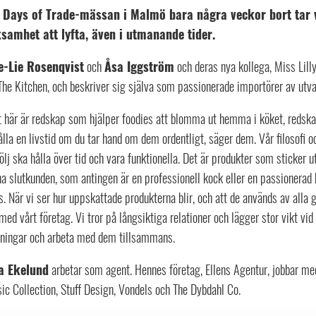
Days of Trade-mässan i Malmö bara några veckor bort tar v
samhet att lyfta, även i utmanande tider.
e-Lie Rosenqvist
och
Åsa Iggström
och deras nya kollega, Miss Lill
The Kitchen, och beskriver sig själva som passionerade importörer av utv
t här är redskap som hjälper foodies att blomma ut hemma i köket, red
ålla en livstid om du tar hand om dem ordentligt, säger dem. Vår filosofi och
ölj ska hålla över tid och vara funktionella. Det är produkter som sticker ut
na slutkunden, som antingen är en professionell kock eller en passioner
s. När vi ser hur uppskattade produkterna blir, och att de används av alla 
med vårt företag. Vi tror på långsiktiga relationer och lägger stor vikt vid 
ningar och arbeta med dem tillsammans.
a Ekelund
arbetar som agent. Hennes företag, Ellens Agentur, jobbar med
ic Collection, Stuff Design, Vondels och The Dybdahl Co.