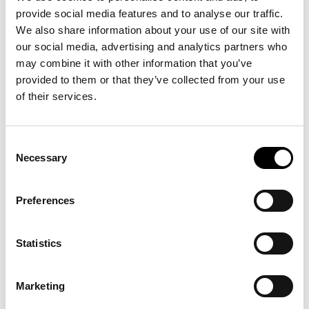
en dynamisk mötesplats för sko-, väsk- och textilbranscherna fram i
provide social media features and to analyse our traffic.
Nacka strand. Stockholm Shoe House, ett handelshus med permanenta
We also share information about your use of our site with
showroom för skobranschen, invigs. Stockholm Shoe House har sedan
our social media, advertising and analytics partners who
dess vuxit organiskt och gett plats till fler under flera
may combine it with other information that you’ve
utbyggnadsetapper.
provided to them or that they’ve collected from your use
of their services.
2014
Agenturföretagen fyller 100 år, vilket firas på Berns Salonger i
Stockholm med en stor lunch för alla medlemsföretag och
Consent
samarbetspartner. I juni 2014 påbörjades planeringen av ett
Necessary
Selection
modedistrikt i Nacka strand efter önskemål från både internationella och
svenska modevarumärken.
Preferences
Agenturföretagen, byter till sitt internationella namn, Association of
Trade Partners Sweden. Syftet är att spegla hur handelsrelationen
Statistics
utvecklats till att handla om partnerskap. Medlemsföretagen är idag
agenter, distributörer och leverantörer som är verksamma inom flera
Marketing
olika branscher. Det gemensamma är att man är en viktig
handelspartner.