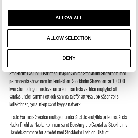
2016
ALLOW ALL
Stockholm Fashion District grundas. Stockholm Fashion District är ett
kreativt, levande och innovativt distrikt för den svenska modeindustrin.
Med sitt läge i Nacka strand är Stockholm Fashion District ett nav för
ALLOW SELECTION
affärer såväl som kreativitet med showrooms, mässor, inköpsdagar,
produktion och pop up-event. Stockholm Fashion District får ett
fantastiskt mottagande och blir snabbt en självklar mötesplats för företag
DENY
inom branscher som mode, skor och textil. I samband med öppnandet av
Stockholm Fashion District så invigdes också Stockholm Showroom med
permanenta showroom för konfektion. Stockholm Showroom är 10 000
kvm stort och ger modevarumärken från hela världen möjlighet att
samlas under samma ett och samma tak för att visa upp säsongens
kollektioner, göra inköp samt bygga nätverk.
Trade Partners Sweden mottager under året de ärofyllda priserna, årets
Nacka Profil av Nacka Kommun samt Boosting the Capital av Stockholms
Handelskammare för arbetet med Stockholm Fashion District.