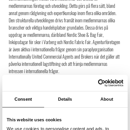
medlemmarnas företag och utveckling. Detta görs på flera sätt, bland
annat genom rådgivning och expertkunskap inom flera olika områden.
Den strukturella utvecklingen drivs framåt inom medlemmarnas olika
branscher och viktiga handelsplatser grundades. Dessa drivs på
uppdrag av medlemmarna, däribland Nordic Shoe & Bag Fair,
Inköpsdagar för skor i Varberg och Nordic Fabric Fair. Agenturföretagen
är även aktiva i internationella frågor genom sin paraplyorganisation
Internationally United Commercial Agents and Brokers när det gäller att
påverka internationell lagstiftning och att främja medlemmarnas
intressen i internationella frågor.
2000-tal
Preview Fabrics & Accessories, som visar tygkollektioner, accessoarer
och produktion för våra svenska designers och varumärken, adderas
Consent
Details
About
som ett komplement till Nordic Fabric Fair i Borås. Grunden är att det
finns ett behov av att se nya textilkollektioner tidigt på säsongen även i
Stockholm. Denna tid domineras av digitaliseringen och behovet av att
This website uses cookies
träffa sina leverantörer tätare under säsongen. Under 2009 etablerades
We use cookies to personalise content and ads, to