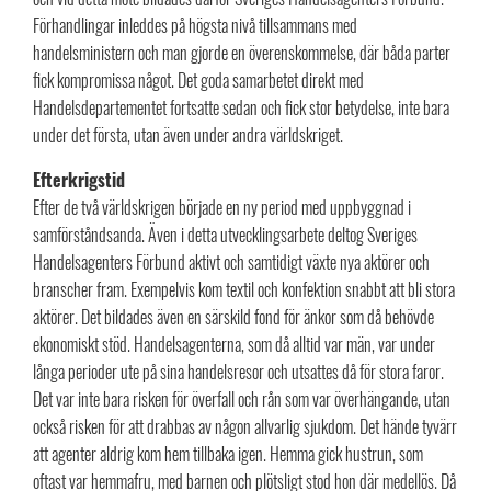
Förhandlingar inleddes på högsta nivå tillsammans med
handelsministern och man gjorde en överenskommelse, där båda parter
fick kompromissa något. Det goda samarbetet direkt med
Handelsdepartementet fortsatte sedan och fick stor betydelse, inte bara
under det första, utan även under andra världskriget.
Efterkrigstid
Efter de två världskrigen började en ny period med uppbyggnad i
samförståndsanda. Även i detta utvecklingsarbete deltog Sveriges
Handelsagenters Förbund aktivt och samtidigt växte nya aktörer och
branscher fram. Exempelvis kom textil och konfektion snabbt att bli stora
aktörer. Det bildades även en särskild fond för änkor som då behövde
ekonomiskt stöd. Handelsagenterna, som då alltid var män, var under
långa perioder ute på sina handelsresor och utsattes då för stora faror.
Det var inte bara risken för överfall och rån som var överhängande, utan
också risken för att drabbas av någon allvarlig sjukdom. Det hände tyvärr
att agenter aldrig kom hem tillbaka igen. Hemma gick hustrun, som
oftast var hemmafru, med barnen och plötsligt stod hon där medellös. Då