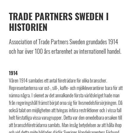
TRADE PARTNERS SWEDEN I
HISTORIEN
Association of Trade Partners Sweden grundades 1914
och har över 100 års erfarenhet av internationell handel.
1914
Våren 1914 samlades ett antal företrädare för olika branscher.
Representanterna var ost-, sill-, kaffe- och mjölkleverantörer bara för att
nämna några. I skenet av det annalkande första världskriget hade man
från regeringshåll främst börjat oroa sig för livsmedelsförsörjningen. Då
också talat om möjligheten att tvingas införa restriktioner och i vissa fall
helt förstatliga vissa varugrupper. Detta var den omedelbara orsaken till
att branschföreträdarna samlats. Man insåg betydelsen av att hålla ihop
och vid detta möte bildades därför Sveriges Handelsagenters Förbund.